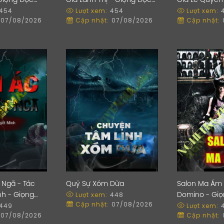
 Giọng Đọc
Giả Lành Thị - Giọng Đọc
Giả Lê Quyên
454
Lượt xem:
454
Lượt xem:
Trần Thy
Chu Hạ
07/08/2026
Cập nhật:
07/08/2026
Cập nhật:
t Ngã - Tác
Quỷ Sự Xóm Dừa
Salon Ma Ám -
Lượt xem:
448
nh - Giọng
Domino - Giọ
Cập nhật:
07/08/2026
449
Lượt xem:
ạn
Thy
07/08/2026
Cập nhật: