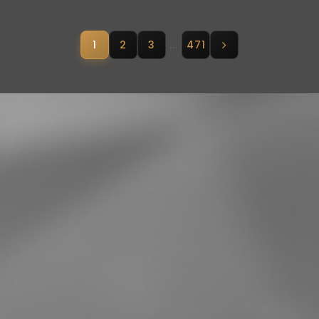
1
2
3
...
471