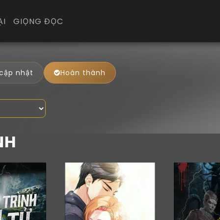
ẠI
GIỌNG ĐỌC
 cập nhật
Hoàn thành
NH