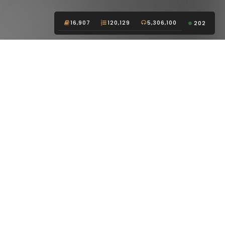
16,907
120,129
5,306,100
202
LIÊN HỆ
Email:
contact@radiotruyen.net
HỖ TRỢ
Gửi phản hồi
Chính sách bảo mật
Điều khoản sử dụng