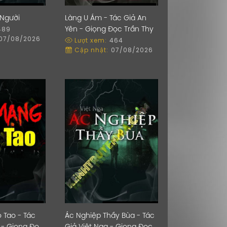
Người
Làng U Ám - Tác Giả An
489
Yên - Giọng Đọc Trần Thy
07/08/2026
Lượt xem:
464
Cập nhật:
07/08/2026
 Tao - Tác
Ác Nghiệp Thầy Bùa - Tác