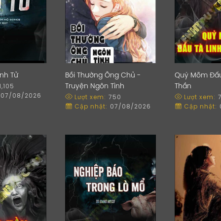
inh Tử
Bồi Thường Ông Chủ -
Quỷ Mõm Đấu
1,105
Truyện Ngôn Tình
Thần
07/08/2026
Lượt xem:
750
Lượt xem:
Cập nhật:
07/08/2026
Cập nhật: