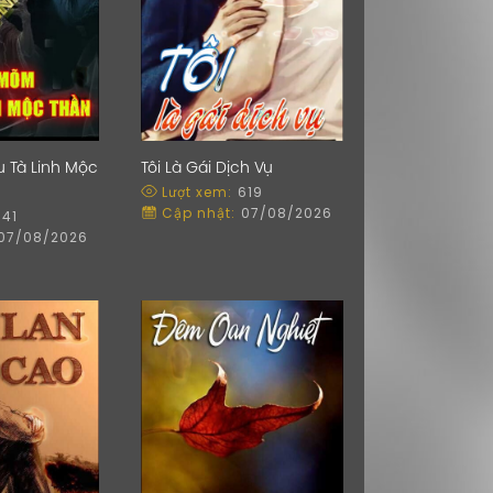
 Tà Linh Mộc
Tôi Là Gái Dịch Vụ
Lượt xem:
619
Cập nhật:
07/08/2026
741
07/08/2026