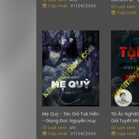
Giả LInh Ki -
Cập nhật:
07/08/2026
Lượt xem:
Trần Thy
Cập nhật:
Mẹ Quỷ - Tác Giả Tuệ Hiền
Tội Ác Nghiệ
- Giọng Đọc Nguyễn Huy
Giả Tuyết Mi
Lượt xem:
451
Lượt xem:
Đọc Đình So
Cập nhật:
07/08/2026
Cập nhật: