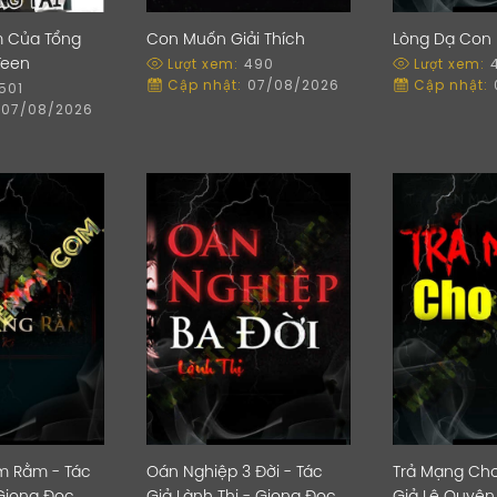
m Của Tổng
Con Muốn Giải Thích
Lòng Dạ Con 
Lượt xem:
490
Lượt xem:
Teen
Cập nhật:
07/08/2026
Cập nhật:
501
07/08/2026
m Rằm - Tác
Oán Nghiệp 3 Đời - Tác
Trả Mạng Cho