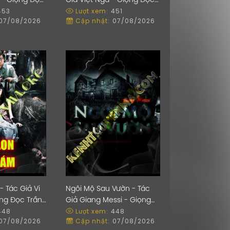
 - Giọng Đọc
Giả Việt Nga - Giọng Đọc
453
Lượt xem:
451
Trần Thy
07/08/2026
Cập nhật:
07/08/2026
 Tác Giả Vi
Ngôi Mộ Sau Vườn - Tác
ng Đọc Trần
Giả Giang Messi - Giọng
448
Lượt xem:
448
Đọc Trần Thy
07/08/2026
Cập nhật:
07/08/2026