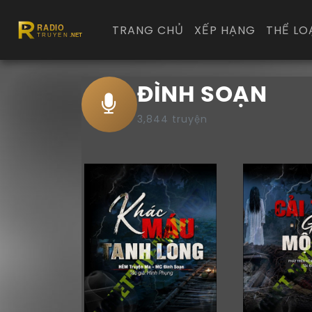
TRANG CHỦ
XẾP HẠNG
THỂ LO
ĐÌNH SOẠN
3,844 truyện