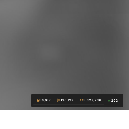
16,917
120,129
5,327,736
202