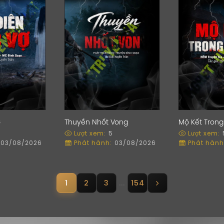
ợ
Thuyền Nhốt Vong
Mộ Kết Tron
Lượt xem:
5
Lượt xem:
03/08/2026
Phát hành:
03/08/2026
Phát hành
1
2
3
...
154