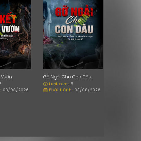
g Vườn
Gỡ Ngải Cho Con Dâu
5
Lượt xem:
5
:
03/08/2026
Phát hành:
03/08/2026