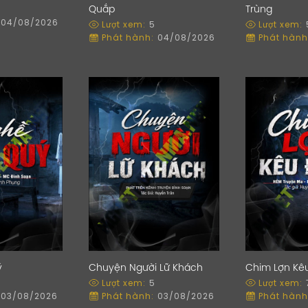
Quắp
Trùng
04/08/2026
Lượt xem:
5
Lượt xem:
Phát hành:
04/08/2026
Phát hành
ý
Chuyện Người Lữ Khách
Chim Lợn Kê
Lượt xem:
5
Lượt xem:
03/08/2026
Phát hành:
03/08/2026
Phát hành