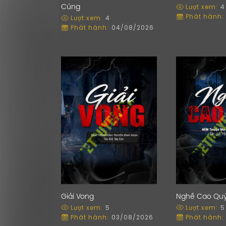
Lượt xem:
4
Cúng
Phát hành:
Lượt xem:
4
Phát hành:
04/08/2026
Giải Vong
Nghề Cao Qu
Lượt xem:
5
Lượt xem:
5
Phát hành:
03/08/2026
Phát hành: