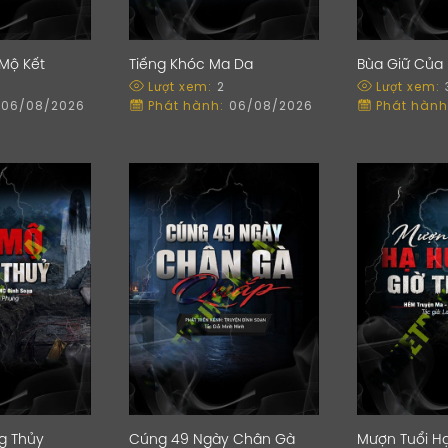
Mộ Kết
Tiếng Khóc Ma Da
Bùa Giữ Của
Lượt xem:
2
Lượt xem:
06/08/2026
Phát hành:
06/08/2026
Phát hành
g Thủy
Cúng 49 Ngày Chân Gà
Mượn Tuổi Hạ