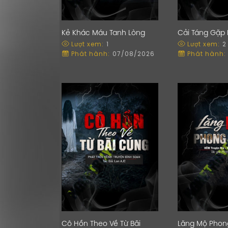
Kẻ Khác Máu Tanh Lòng
Cải Táng Gặp 
Lượt xem:
1
Lượt xem:
2
Phát hành:
07/08/2026
Phát hành:
Cô Hồn Theo Về Từ Bãi
Lăng Mộ Phon