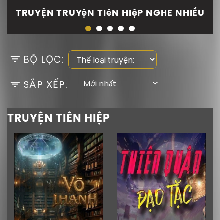
TRUYỆN TRUYệN TIêN HIệP NGHE NHIỀU
BỘ LỌC:
SẮP XẾP:
TRUYỆN TIÊN HIỆP