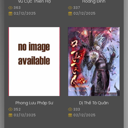
Vũ Cực Thiên Hạ
Hoàng Đình
363
337
02/12/2025
02/12/2025
Phong Lưu Pháp Sư
Dị Thế Tà Quân
352
333
02/12/2025
02/12/2025