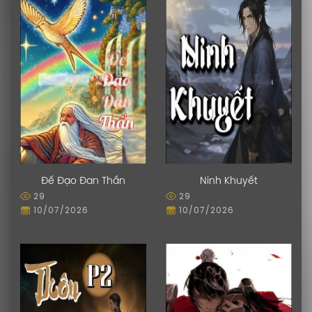
Đế Đạo Đan Thần
Ninh Khuyết
29
29
10/07/2026
10/07/2026