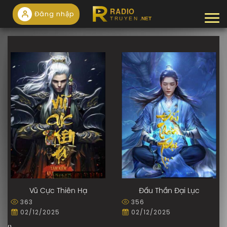
Đăng nhập
Tog
Vũ Cực Thiên Hạ
Đấu Thần Đại Lục
363
356
02/12/2025
02/12/2025
‹
›