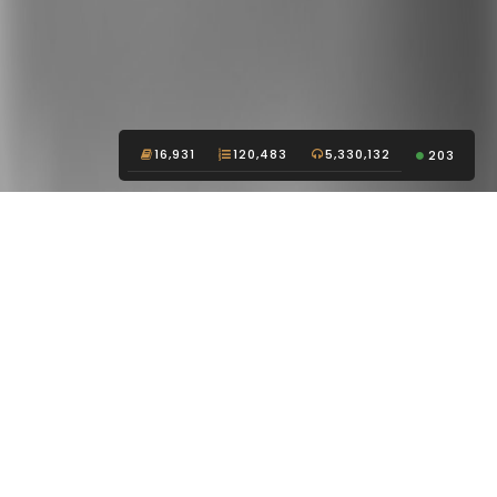
16,931
120,483
5,330,132
203
Nghe truyện audio online chất lượng cao - Truyện
ma, truyện kinh dị, truyện tâm linh hay nhất
DANH MỤC
Giới Thiệu
Truyện Ngắn