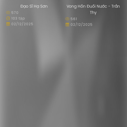
Đạo Sĩ Hạ Sơn
Vong Hồn Đuối Nước - Trần
570
Thy
103 tập
561
02/12/2025
02/12/2025