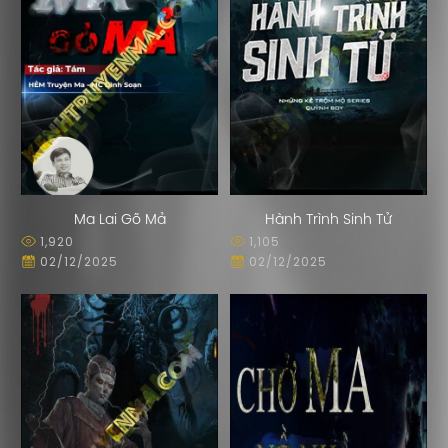
Ma Lai Gõ Mả
Hành Trình Sinh Tử
1,920
1,105
02/12/2025
02/12/2025