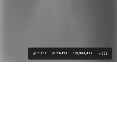
16,907
120,129
5,306,477
201
Nghe truyện audio online chất lượng cao - Truyện
ma, truyện kinh dị, truyện tâm linh hay nhất