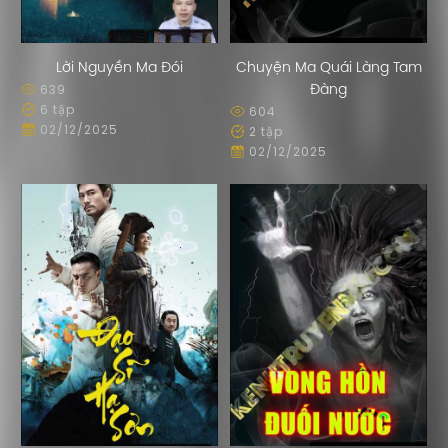
Lời Nguyền Ma Đói
Chuyện Ma Quái Làng Tam
639
Đàng
6 tập
604
02/12/2025
2 tập
02/12/2025