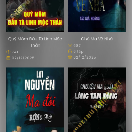
Quỷ Mõm Đấu Tà Linh Mộc
Chở Ma Về Nhà
687
Thần
6 tập
741
02/12/2025
02/12/2025