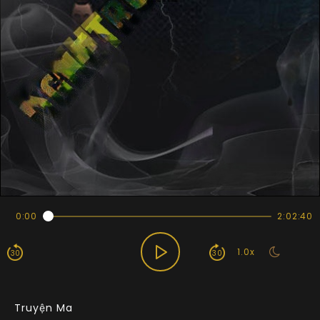
0:00
2:02:40
1.0x
30
30
Truyện Ma