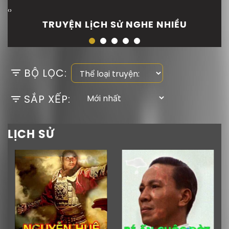
‹
›
TRUYỆN LịCH Sử NGHE NHIỀU
BỘ LỌC:
SẮP XẾP:
LỊCH SỬ