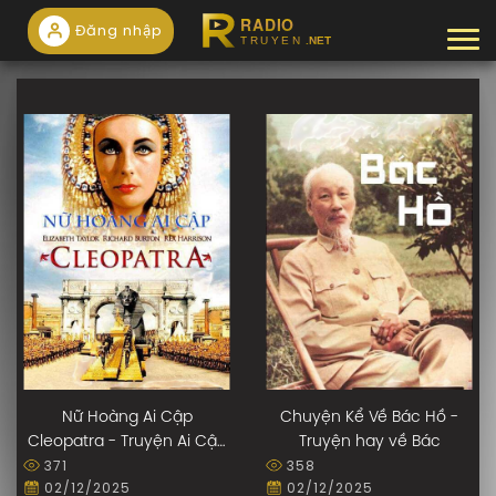
Đăng nhập
Tog
Nữ Hoàng Ai Cập
Chuyện Kể Về Bác Hồ -
Cleopatra - Truyện Ai Cập
Truyện hay về Bác
371
358
cổ đại
02/12/2025
02/12/2025