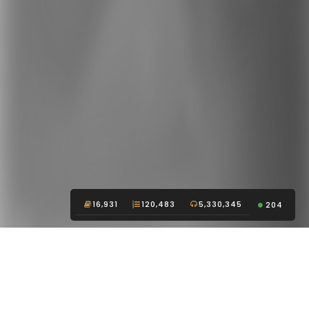
16,931
120,483
5,330,345
204