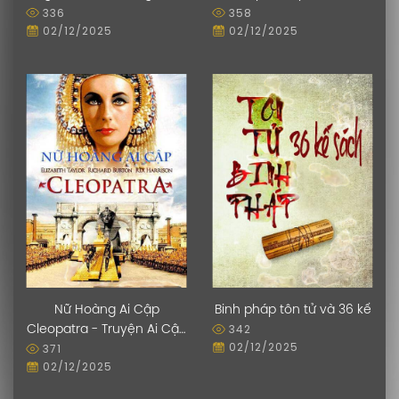
336
358
Ngày Tết
02/12/2025
02/12/2025
Nữ Hoàng Ai Cập
Binh pháp tôn tử và 36 kế
342
Cleopatra - Truyện Ai Cập
02/12/2025
371
cổ đại
02/12/2025